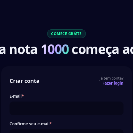
COMECE GRÁTIS
a nota
1000
começa a
Já tem conta?
Criar conta
Fazer login
E-mail
*
Confirme seu e-mail
*